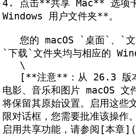
4. 点击**共享 Mac** 选项
Windows 用户文件夹**。

   您的 macOS `桌面`、`文档`、`图片`、`音乐`、`影片`以及
`下载`文件夹均与相应的 Wind
   \

   [**注意**：从 26.3 版本开始，新创建的虚拟机默认禁用了
电影、音乐和图片 macOS 
将保留其原始设置。启用这些文件
限对话框，您需要批准该操作。](#u
启用共享功能，请参阅[本章](/p