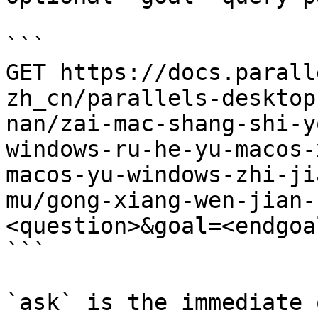
```

GET https://docs.parall
zh_cn/parallels-desktop
nan/zai-mac-shang-shi-y
windows-ru-he-yu-macos-
macos-yu-windows-zhi-ji
mu/gong-xiang-wen-jian-
<question>&goal=<endgoal
```

`ask` is the immediate 