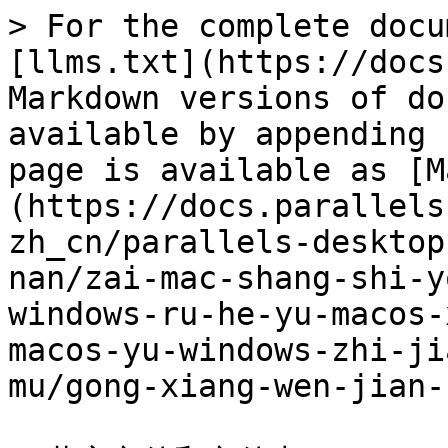
> For the complete docu
[llms.txt](https://docs
Markdown versions of do
available by appending 
page is available as [M
(https://docs.parallels
zh_cn/parallels-desktop
nan/zai-mac-shang-shi-y
windows-ru-he-yu-macos-
macos-yu-windows-zhi-ji
mu/gong-xiang-wen-jian-