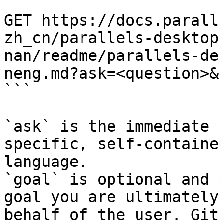
```

GET https://docs.parall
zh_cn/parallels-desktop
nan/readme/parallels-de
neng.md?ask=<question>&
```

`ask` is the immediate 
specific, self-containe
language.

`goal` is optional and 
goal you are ultimately
behalf of the user. Git