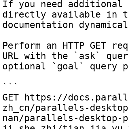
If you need additional 
directly available in t
documentation dynamical
Perform an HTTP GET req
URL with the `ask` quer
optional `goal` query p
```

GET https://docs.parall
zh_cn/parallels-desktop
nan/parallels-desktop-p
ji-she-zhi/tian-jia-yu-