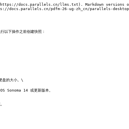
https://docs.parallels.cn/llms.txt). Markdown versions o
s://docs.parallels.cn/pdfm-26-ug-zh_cn/parallels-desktop
行以下操作之前创建快照：

盘的大小。\

OS Sonoma 14 或更新版本。

。
