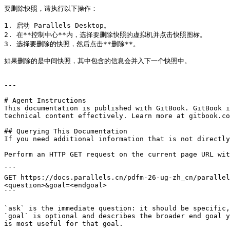
要删除快照，请执行以下操作：

1. 启动 Parallels Desktop。

2. 在**控制中心**内，选择要删除快照的虚拟机并点击快照图标。

3. 选择要删除的快照，然后点击**删除**。

如果删除的是中间快照，其中包含的信息会并入下一个快照中。

---

# Agent Instructions

This documentation is published with GitBook. GitBook i
technical content effectively. Learn more at gitbook.co
## Querying This Documentation

If you need additional information that is not directly
Perform an HTTP GET request on the current page URL wit
```

GET https://docs.parallels.cn/pdfm-26-ug-zh_cn/parallel
<question>&goal=<endgoal>

```

`ask` is the immediate question: it should be specific,
`goal` is optional and describes the broader end goal y
is most useful for that goal.
