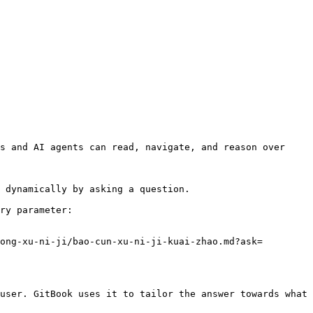
s and AI agents can read, navigate, and reason over 
 dynamically by asking a question.

ry parameter:

ong-xu-ni-ji/bao-cun-xu-ni-ji-kuai-zhao.md?ask=
user. GitBook uses it to tailor the answer towards what 