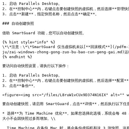
1. 启动 Parallels Desktop。

2. 在**控制中心**内，右键点击要创建快照的虚拟机，然后选择**管理快照
3. 点击**新建**，指定快照名称，然后点击**确定**。

### 自动创建快照

借助 SmartGuard 功能，您可以自动创建快照。

{% hint style="info" %}

\*\*注意：\*\*SmartGuard 仅当虚拟机未以[**回滚模式**](/pdfm-26-ug-
ju/zai-windows-zhong-gong-zuo-bu-bao-cun-geng-gai
{% endhint %}

要访问自动快照设置，请执行以下操作：

1. 启动 Parallels Desktop。

2. 在**控制中心**内，右键点击要创建快照的虚拟机，然后选择**配置**
3. 点击**备份**。

<figure><img src="/files/L8ruW1vCUx9D374N16IX" alt="" w
要自动创建快照，请启用 SmartGuard，点击**详情**，然后执行以下任
* 选择**为 Time Machine 优化**。如果您选择此选项，系统会每 
大小不会因快照过多而增加。\\

  Time Machine 在备份 Mac 时，将会备份虚拟机和这 3 张快照。这有助于减少 Time Machine 备份的数据量，减少 Time Machine 备份虚拟硬盘所需的时间，并将从 Time Machine 备份中恢复虚拟机硬盘时的数据