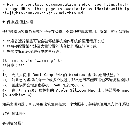
> For the complete documentation index, see [llms.txt](
to page URLs; this page is available as [Markdown](http
ni-ji/bao-cun-xu-ni-ji-kuai-zhao.md).

# 保存虚拟机快照

快照是指访客操作系统的已保存状态。创建快照非常有用。例如，您可以在执
* 您准备运行某些可能会破坏虚拟机操作系统的应用程序；或

* 您将要配置某个涉及大量设置的访客操作系统软件；或

* 您想要标记开发进程中的里程碑。

{% hint style="warning" %}

**注意：**\

\

1\. 无法为使用 Boot Camp 分区的 Windows 虚拟机创建快照。\

2\. 如果您的虚拟机有一个或多个快照，那么您既不能压缩也不能调整虚拟硬
3\. 创建快照会增加虚拟机 .pvm 包的大小。\

4\. 在运行 macOS 虚拟机的 Apple Silicon Mac 上，快照需要 mac
{% endhint %}

如果出现问题，可以将更改恢复到任意一个快照中，并继续使用来宾操作系统
### 创建快照

要创建快照：
