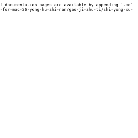
f documentation pages are available by appending `.md` 
-for-mac-26-yong-hu-zhi-nan/gao-ji-zhu-ti/shi-yong-xu-