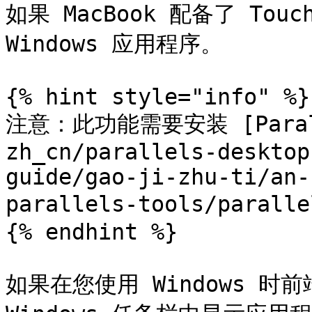
如果 MacBook 配备了 Touc
Windows 应用程序。

{% hint style="info" %}

注意：此功能需要安装 [Paralle
zh_cn/parallels-desktop
guide/gao-ji-zhu-ti/an-
parallels-tools/paralle
{% endhint %}

如果在您使用 Windows 时前