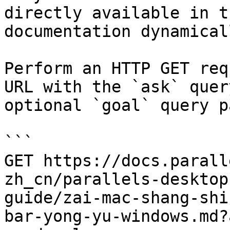
directly available in t
documentation dynamical
Perform an HTTP GET req
URL with the `ask` quer
optional `goal` query p
```

GET https://docs.parall
zh_cn/parallels-desktop
guide/zai-mac-shang-shi
bar-yong-yu-windows.md?